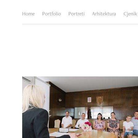
Home
Portfolio
Portreti
Arhitektura
Cjenik