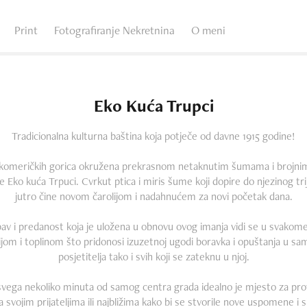
Print
Fotografiranje Nekretnina
O meni
Eko Kuća Trupci
Tradicionalna kulturna baština koja potječe od davne 1915 godine!
komeričkih gorica okružena prekrasnom netaknutim šumama i brojni
e Eko kuća Trpuci. Cvrkut ptica i miris šume koji dopire do njezinog t
jutro čine novom čarolijom i nadahnućem za novi početak dana.
ubav i predanost koja je uložena u obnovu ovog imanja vidi se u svakome 
ijom i toplinom što pridonosi izuzetnoj ugodi boravka i opuštanja u sa
posjetitelja tako i svih koji se zateknu u njoj.
svega nekoliko minuta od samog centra grada idealno je mjesto za pr
a svojim prijateljima ili najbližima kako bi se stvorile nove uspomene i s