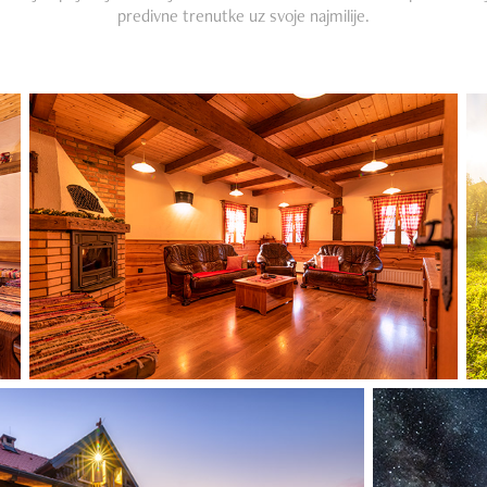
predivne trenutke uz svoje najmilije.