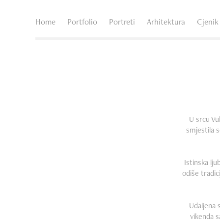
Home
Portfolio
Portreti
Arhitektura
Cjenik
U srcu Vu
smjestila s
Istinska lj
odiše tradic
Udaljena 
vikenda s