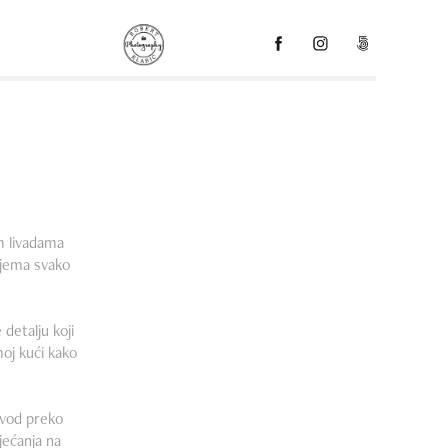
m livadama
rijema svako
detalju koji
moj kući kako
ovod preko
jećanja na